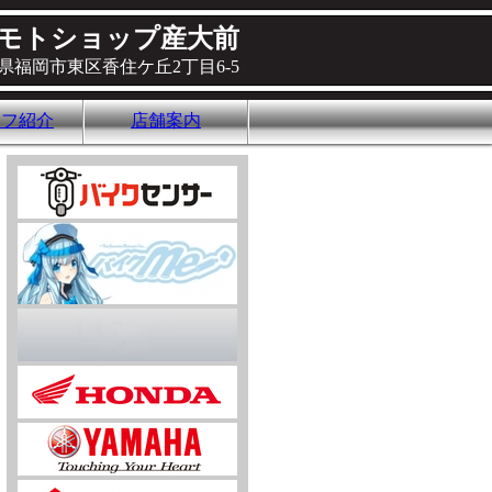
モトショップ産大前
県福岡市東区香住ケ丘2丁目6-5
ッフ紹介
店舗案内