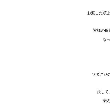
お渡した頃
皆様の服
な
ワダグジの
決して
乗