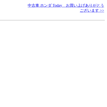
中古車 ホンダ Today お買い上げありがとう
ございます >>
ク