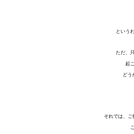
という
ただ、
起
どう
それでは、ご