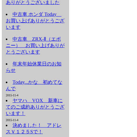
ありがとうございました
中古車 ホンダ Today
お買い上げありがとうござ
います
中古車 ZRX-Ⅱ（エボ
ニー） お買い上げありが
とうございます
年末年始休業日のお知
らせ
Today...かな 初めてな
んで
2015-11-4
ヤマハ VOX 新車に
てのご成約ありがとうござ
います！
2015-11-4
決めました！ アドレ
スＶ１２５Sで！