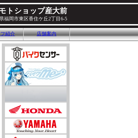
モトショップ産大前
県福岡市東区香住ケ丘2丁目6-5
ッフ紹介
店舗案内