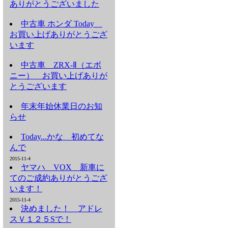
ありがとうございました
中古車 ホンダ Today
お買い上げありがとうござ
います
中古車 ZRX-Ⅱ（エボ
ニー） お買い上げありが
とうございます
年末年始休業日のお知
らせ
Today...かな 初めてな
んで
2015-11-4
ヤマハ VOX 新車に
てのご成約ありがとうござ
います！
2015-11-4
決めました！ アドレ
スＶ１２５Sで！